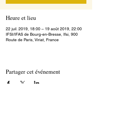
Heure et lieu
22 juil. 2019, 18:00 – 19 août 2019, 22:00
IFSI/IFAS de Bourg-en-Bresse, Ifsi, 900
Route de Paris, Viriat, France
Partager cet événement
IFSI / IFAS Bourg-en-Bresse
900, route de Paris CS90401
01012 Bourg-en-Bresse cedex