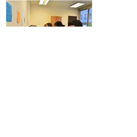
IFSI / IFAS Bourg-en-Bresse
900, route de Paris CS90401
01012 Bourg-en-Bresse cedex
Tél.
04 74 45 43 83
Mail : ifsi@ch-bourg.ght01.fr
Mentions Légales