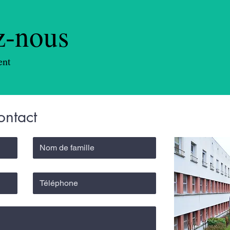
z-nous
ent
ontact