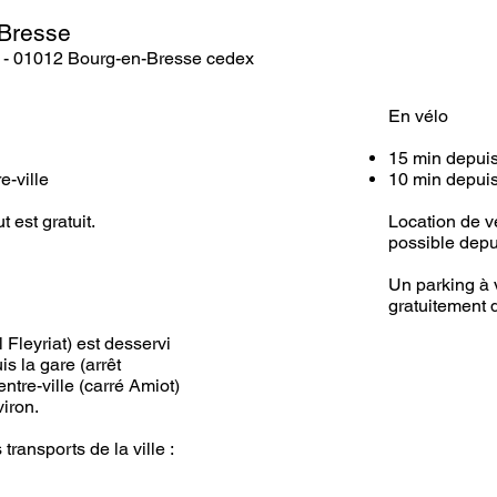
-Bresse
1 - 01012 Bourg-en-Bresse cedex
En vélo
15 min depuis
e-ville
10 min depuis 
t est gratuit.
Location de v
possible depu
Un parking à 
gratuitement d
al Fleyriat) est desservi
s la gare (arrêt
ntre-ville (carré Amiot)
viron.
transports de la ville :